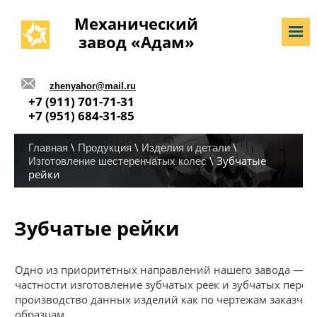
Механический
завод «Адам»
zhenyahor@mail.ru
+7 (911) 701-71-31
+7 (951) 684-31-85
\
\
\
Главная
Продукция
Изделия и детали
\ Зубчатые
Изготовление шестеренчатых колес
рейки
Зубчатые рейки
Одно из приоритетных направлений нашего завода —
з
частности изготовление зубчатых реек и зубчатых пере
производство данных изделий как по чертежам заказчик
образцам.